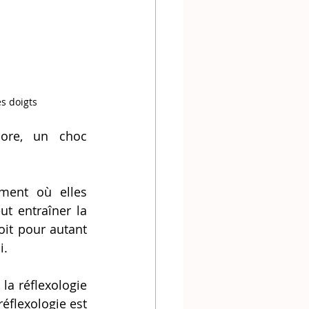
s doigts
ore, un choc 
t entraîner la 
oit pour autant 
i.
éflexologie est 