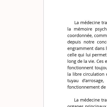
     La médecine traditionnelle chinoise, vieille de plusieurs milliers d'années, distingue 
la mémoire psychi
coordonnée, comme 
depuis notre conce
engramment dans le
celle qui lui permet
long de la vie. Ce
fonctionnent toujou
la libre circulatio
tuyau d'arrosage,
fonctionnement de 
     La médecine traditionnelle chinoise, associe les familles d'émotions principales aux 
organes principaux, 