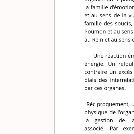
la famille d'émotio
et au sens de la vu
famille des soucis,
Poumon et au sens de
au Rein et au sens d
     Une réaction émotionnelle vive aura tendance à fatiguer l'organe et le vider de son 
énergie. Un refou
contraire un excès 
biais des interrel
par ces organes.
 Réciproquement, un dysfonctionnement 
physique de l'orga
la gestion de la
associé. Par exe