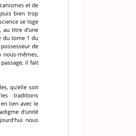
puis bien trop 
cience se loge 
 au titre d'une 
mauvaise interprétation de Descartes lorsqu'il écrit, dans la 6ème partie du tome 1 du 
possesseur de 
en nous-mêmes, 
ssage, il fait 
es traditions 
n lien avec le 
adigme d'unité 
jourd'hui nous 