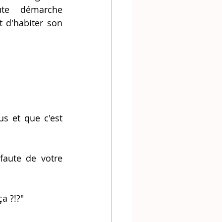
te démarche 
 d'habiter son 
s et que c'est 
aute de votre 
a ?!?" 