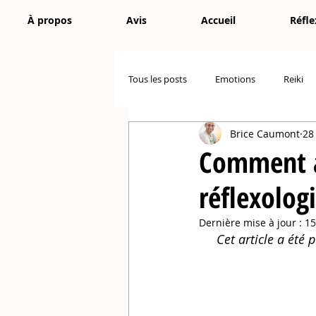
À propos
Avis
Accueil
Réfle
Tous les posts
Emotions
Reiki
Brice Caumont
28
Comment ag
réflexolog
Dernière mise à jour :
15
     Cet article a 