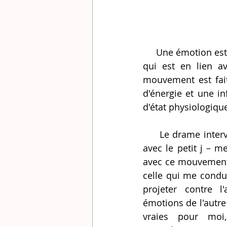
     Une émotion est un mouvement physiologique qui transporte d'un état à un autre et 
qui est en lien a
mouvement est fait
d'énergie et une in
d'état physiologique
     Le drame intervient dès lors que je – 
avec le petit j – m
avec ce mouvement 
celle qui me conduir
projeter contre l'a
émotions de l'autr
vraies pour moi, 