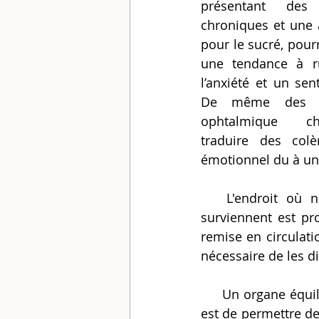
présentant des t
chroniques et une 
pour le sucré, pourr
une tendance à ru
l’anxiété et un sen
De même des mi
ophtalmique ch
traduire des col
émotionnel du à un
   L'endroit où nous stockons l’information des émotions au moment où elles 
surviennent est pro
remise en circulati
nécessaire de les 
     Un organe équilibré permet de gérer l’émotion sans peine, l'objet de la réflexologie 
est de permettre de 