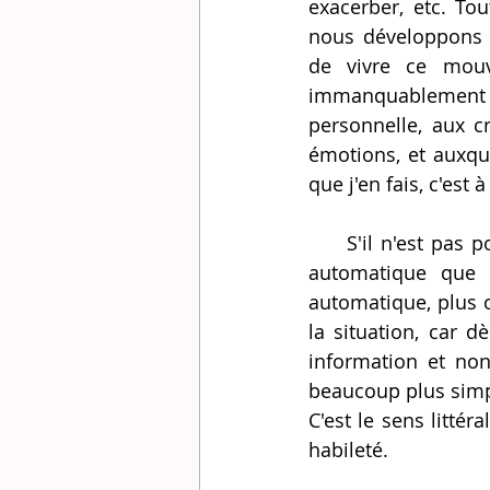
exacerber, etc. Tou
nous développons 
de vivre ce mouv
immanquablement 
personnelle, aux c
émotions, et auxquel
que j'en fais, c'est
     S'il n'est pas possible de changer l'émotion, il est possible de changer la réaction 
automatique que 
automatique, plus 
la situation, car
information et non
beaucoup plus simple
C'est le sens littér
habileté.