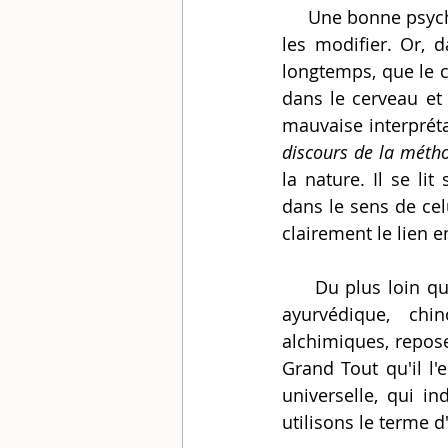
     Une bonne psychothérapie devrait permettre de mettre à jour ces mécanismes et de 
les modifier. Or, 
longtemps, que le c
dans le cerveau et q
discours de la méth
la nature. Il se l
dans le sens de cel
clairement le lien en
     Du plus loin que les sources remontent, les médecines traditionnelles, qu'elle soit 
ayurvédique, chin
alchimiques, repose
Grand Tout qu'il l'
universelle, qui in
utilisons le terme d