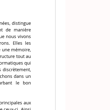
t de manière 
e nous vivons 
ns. Elles les 
e une mémoire, 
ructure tout au 
ormatiques qui 
 discrètement, 
uchons dans un 
urbant le bon 
 ceux-ci. Ainsi 