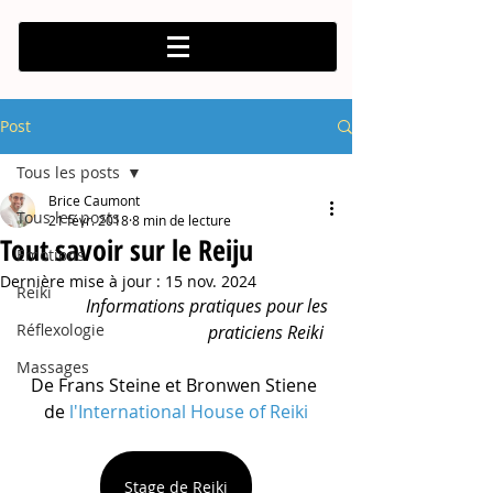
Post
Tous les posts
Brice Caumont
Tous les posts
21 févr. 2018
8 min de lecture
Tout savoir sur le Reiju
Emotions
Dernière mise à jour :
15 nov. 2024
Reiki
Informations pratiques pour les 
Réflexologie
praticiens Reiki
Massages
De Frans Steine et Bronwen Stiene 
de 
l'International House of Reiki
Stage de Reiki