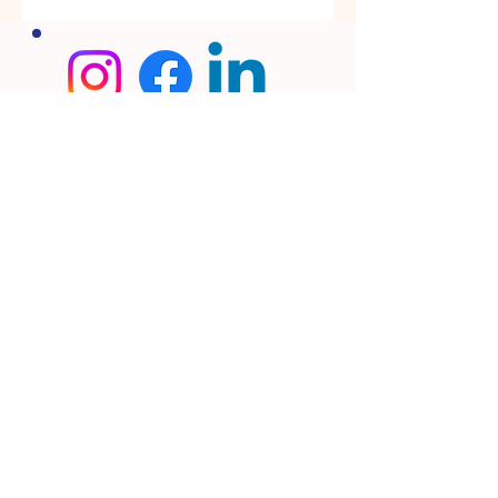
Conditions Générales de Vente
Conditions Générales d'Utilisation
Politique se confidentialité
Mentions légaes
Siret :
788 538 288 00010
- Paris Reiki -
75019 Paris - tel :
06 78 03 17 14
Content Copyright 2015 - 2025 Tous droits